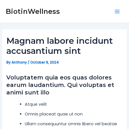
Skip
Post
Mai
to
navigation
BiotinWellness
Men
content
Magnam labore incidunt
accusantium sint
By
Anthony
/
October 9, 2024
Voluptatem quia eos quas dolores
earum laudantium. Qui voluptas et
animi sunt illo
Atque velit
Omnis placeat quae ut non
Ullam consequuntur omnis libero vel beatae